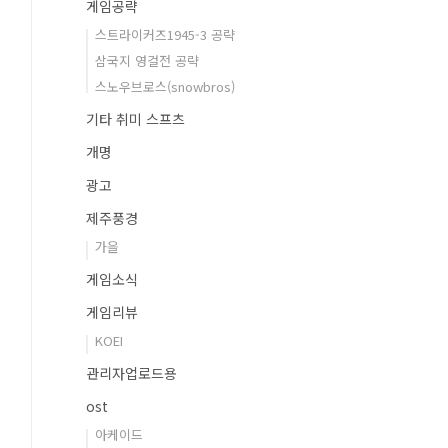
게임공략
스트라이커즈1945-3 공략
삼국지 영걸전 공략
스노우브로스(snowbros)
기타 취미 스프츠
개명
광고
제주풍경
가을
게임소식
게임리뷰
KOEI
관리자업로드용
ost
아케이드