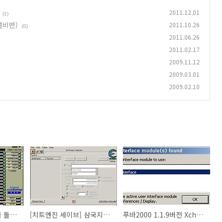
2011.12.01
(1)
갤비번)
2011.10.26
(0)
2011.06.26
2011.02.17
2009.11.12
2009.03.01
2009.02.10
윈도우7 64에서 vsc를 돌려보자 (+도스박스에서 mt-32구동기 외)
[치트엔진 세이브] 삼국지11 pk(일판+1.1.1패치+삼도카페 한글패치)버전의 성/항구/관문 수치고정 치트코드세이브
푸바2000 1.1.9버전 Xchange 360h 스킨 입히기