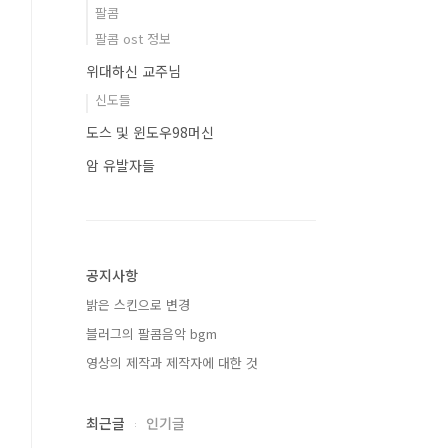
팔콤
팔콤 ost 정보
위대하신 교주님
신도들
도스 및 윈도우98머신
암 유발자들
공지사항
밝은 스킨으로 변경
블러그의 팔콤음악 bgm
영상의 제작과 제작자에 대한 것
최근글
인기글