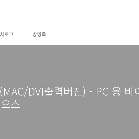
치로그
방명록
I (MAC/DVI출력버전) - PC 
이오스