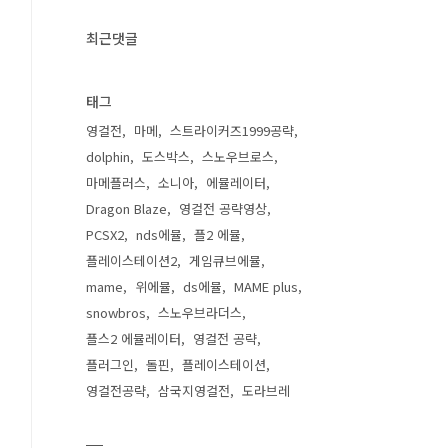
최근댓글
태그
영걸전
마메
스트라이커즈1999공략
dolphin
도스박스
스노우브로스
마메플러스
소니아
에뮬레이터
Dragon Blaze
영걸전 공략영상
PCSX2
nds에뮬
플2 에뮬
플레이스테이션2
게임큐브에뮬
mame
위에뮬
ds에뮬
MAME plus
snowbros
스노우브라더스
플스2 에뮬레이터
영걸전 공략
플러그인
돌핀
플레이스테이션
영걸전공략
삼국지영걸전
도라브레