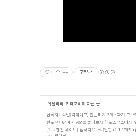
1
구독하기
'
유틸리티
' 카테고리의 다른 글
삼국지2 리턴(리메이크) 한글패치 2개 - 과거 고소
윈도우7 64에서 vsc를 돌려보자 (+도스박스에서 m
[치트엔진 세이브] 삼국지11 pk(일판+1.1.1패