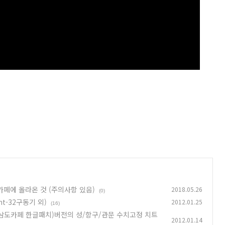
카페에 올라온 것 (주의사항 있음)
2018.05.26
(0)
t-32구동기 외)
2012.01.25
(16)
치+삼도카페 한글패치)버전의 성/항구/관문 수치고정 치트
2012.01.14