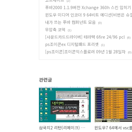
코드세이브
(2)
푸바2000 1.1.9버전 Xchange 360h 스킨 입히기
윈도우 미디어 인코더 9 64비트 에디션(비번은 슈
내가 쓰는 푸바 컴퍼넌트 모음
(0)
무압축 코덱
(1)
[사운드카드드라이버] 테라텍 6fire 24/96 pcl
(6)
ps조이콘ex 디지털패드 프리셋
(1)
[ps조이콘]조이콘익스플로러 09년 1월 28일자
(0)
관련글
삼국지2 리턴(리메이크) 한글패치 2개 - 과거 고소카페에 올라온 것 (주의사항 있음)